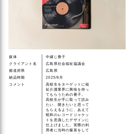
媒体
中綴じ冊子
クライアント名
広島県社会福祉協議会
都道府県
広島県
納品時期
2025/6月
コメント
高校生をターゲットに福
祉介護業界に興味を持っ
てもらうための冊子。
高校生が手に取って読み
たい、開きたいと思って
もらえるように、あえて
昭和のレコードジャケッ
トを意識したデザインに
仕上げました。実際の利
用者に当時の服装をして