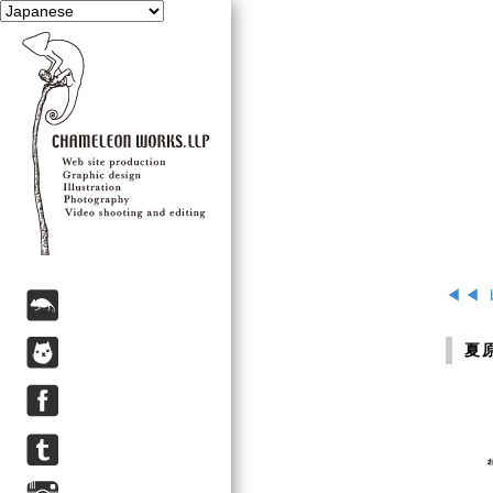
◀◀ 
夏