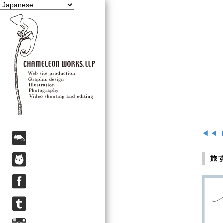
◀◀ 
旅