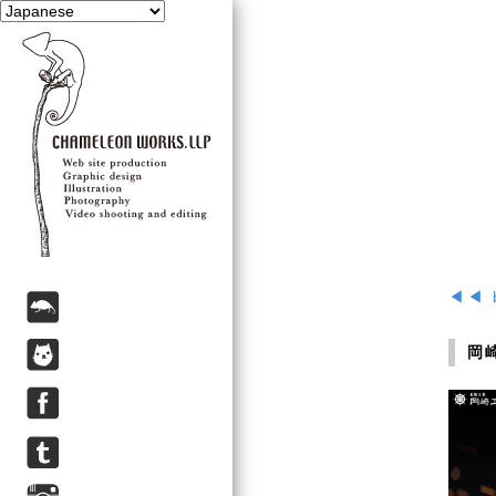
◀◀ 
岡