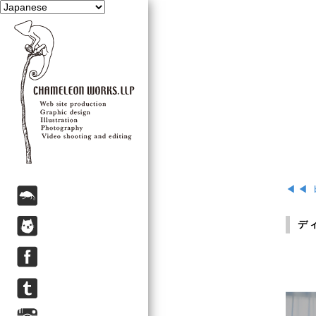
◀◀ 
デ