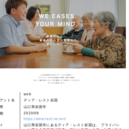
web
アント名
ディア・レスト岩国
県
山口県岩国市
2020/09
期
https://dearrest-iw.net/
ト
山口県岩国市にあるディア・レスト岩国は、 プライバシ