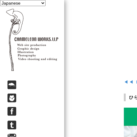
◀◀ 
ひ