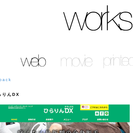
back
らりんDX