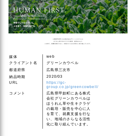
web
媒体
クライアント名
グリーンカウベル
都道府県
広島県三次市
2020/03
納品時期
URL
https://gc-
group.co.jp/greencowbell/
コメント
広島県甲奴町にある株式
会社グリーンカウベルは
ほうれん草や生キクラゲ
の栽培・販売を中心に人
を育て、就農支援を行な
い、地域のさらなる活性
化に取り組んでいます。